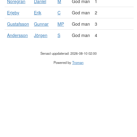
Noregran
Daniel
M
God man
1
Erjeby
Erik
C
God man
2
Gustafsson
Gunnar
MP
God man
3
Andersson
Jörgen
S
God man
4
Senast uppdaterad: 2026-08-10 02:00
Powered by
Troman