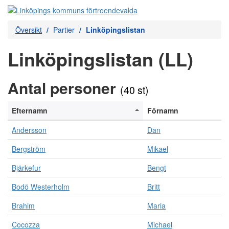
Översikt
Partier
Linköpingslistan
Linköpingslistan (LL)
Antal personer
(40 st)
Efternamn
Förnamn
Andersson
Dan
Bergström
Mikael
Bjärkefur
Bengt
Bodö Westerholm
Britt
Brahim
Maria
Cocozza
Michael