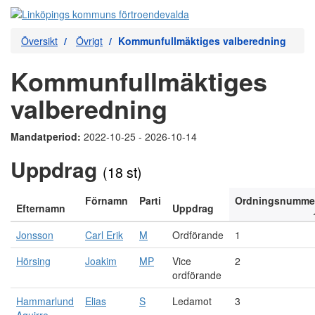
Översikt
Övrigt
Kommunfullmäktiges valberedning
Kommunfullmäktiges
valberedning
Mandatperiod:
2022-10-25 - 2026-10-14
Uppdrag
(18 st)
Förnamn
Parti
Ordningsnumme
Efternamn
Uppdrag
Jonsson
Carl Erik
M
Ordförande
1
Hörsing
Joakim
MP
Vice
2
ordförande
Hammarlund
Elias
S
Ledamot
3