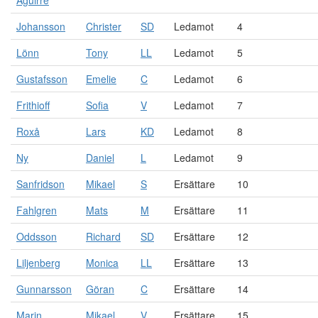
Aguirre
Johansson
Christer
SD
Ledamot
4
Lönn
Tony
LL
Ledamot
5
Gustafsson
Emelie
C
Ledamot
6
Frithioff
Sofia
V
Ledamot
7
Roxå
Lars
KD
Ledamot
8
Ny
Daniel
L
Ledamot
9
Sanfridson
Mikael
S
Ersättare
10
Fahlgren
Mats
M
Ersättare
11
Oddsson
Richard
SD
Ersättare
12
Liljenberg
Monica
LL
Ersättare
13
Gunnarsson
Göran
C
Ersättare
14
Marin
Mikael
V
Ersättare
15