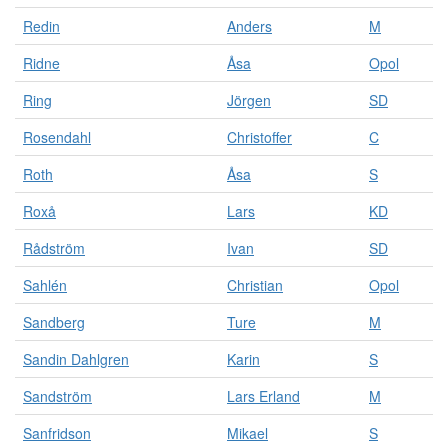
Redin
Anders
M
Ridne
Åsa
Opol
Ring
Jörgen
SD
Rosendahl
Christoffer
C
Roth
Åsa
S
Roxå
Lars
KD
Rådström
Ivan
SD
Sahlén
Christian
Opol
Sandberg
Ture
M
Sandin Dahlgren
Karin
S
Sandström
Lars Erland
M
Sanfridson
Mikael
S