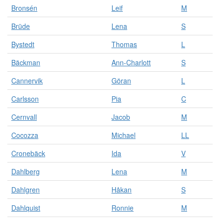
s
Bronsén
Leif
M
o
m
Brüde
Lena
S
o
r
Bystedt
Thomas
L
g
a
Bäckman
Ann-Charlott
S
n
Cannervik
Göran
L
i
s
Carlsson
Pia
C
a
t
Cernvall
Jacob
M
i
o
Cocozza
Michael
LL
n
e
Cronebäck
Ida
V
r
o
Dahlberg
Lena
M
c
Dahlgren
Håkan
S
h
p
Dahlquist
Ronnie
M
e
r