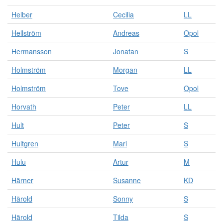
Helber
Cecilia
LL
Hellström
Andreas
Opol
Hermansson
Jonatan
S
Holmström
Morgan
LL
Holmström
Tove
Opol
Horvath
Peter
LL
Hult
Peter
S
Hultgren
Mari
S
Hulu
Artur
M
Härner
Susanne
KD
Härold
Sonny
S
Härold
Tilda
S