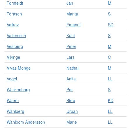
Törnfeldt
Jan
M
Töråsen
Marita
S
Valkov
Emanuil
SD
Valtersson
Kent
S
Vestberg
Peter
M
Vikinge
Lars
C
Vivas Monge
Nathali
M
Vogel
Anita
LL
Wackenborg
Per
S
Waern
Birre
KD
Wahlberg
Urban
LL
Wahlbom Andersson
Marie
LL