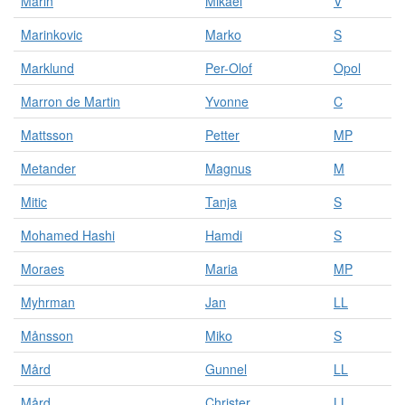
Marin
Mikael
V
Marinkovic
Marko
S
Marklund
Per-Olof
Opol
Marron de Martin
Yvonne
C
Mattsson
Petter
MP
Metander
Magnus
M
Mitic
Tanja
S
Mohamed Hashi
Hamdi
S
Moraes
Maria
MP
Myhrman
Jan
LL
Månsson
Miko
S
Mård
Gunnel
LL
Mård
Christer
LL