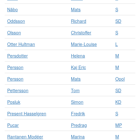
Nåbo
Mats
S
Oddsson
Richard
SD
Olsson
Christoffer
S
Otter Hultman
Marie-Louise
L
Persdotter
Helena
M
Persson
Kaj Eric
M
Persson
Mats
Opol
Pettersson
Tom
SD
Posluk
Simon
KD
Present Hasselgren
Fredrik
S
Pucar
Predrag
MP
Rantanen Modéer
Marina
M