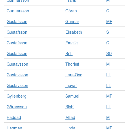
Gunnarsson
Frank
M
Gunnarsson
Göran
C
Gustafsson
Gunnar
MP
Gustafsson
Elisabeth
S
Gustafsson
Emelie
C
Gustafsson
Britt
SD
Gustavsson
Thorleif
M
Gustavsson
Lars-Ove
LL
Gustavsson
Ingvar
LL
Gyllenberg
Samuel
MP
Göransson
Bibbi
LL
Haddad
Milad
M
Hagman
Linda
MP