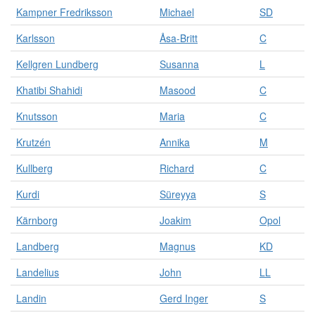
Kampner Fredriksson
Michael
SD
Karlsson
Åsa-Britt
C
Kellgren Lundberg
Susanna
L
Khatibi Shahidi
Masood
C
Knutsson
Maria
C
Krutzén
Annika
M
Kullberg
Richard
C
Kurdi
Süreyya
S
Kärnborg
Joakim
Opol
Landberg
Magnus
KD
Landelius
John
LL
Landin
Gerd Inger
S