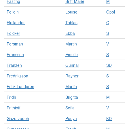
Fasting
Britt-Marie
M
Felldin
Louise
Opol
Fjellander
Tobias
C
Folcker
Ebba
S
Forsman
Martin
V
Fransson
Emelie
S
Franzén
Gunnar
SD
Fredriksson
Rayner
S
Frick Lundgren
Martin
S
Fridh
Birgitta
M
Frithioff
Sofia
V
Gazerzadeh
Pouya
KD