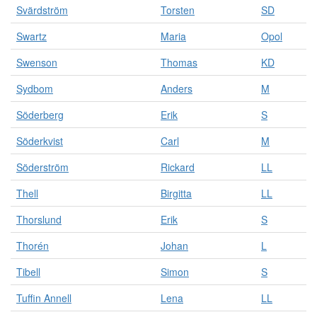
Svärdström
Torsten
SD
Swartz
Maria
Opol
Swenson
Thomas
KD
Sydbom
Anders
M
Söderberg
Erik
S
Söderkvist
Carl
M
Söderström
Rickard
LL
Thell
Birgitta
LL
Thorslund
Erik
S
Thorén
Johan
L
Tibell
Simon
S
Tuffin Annell
Lena
LL