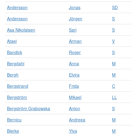
k
n
Andersson
Jonas
SD
i
Andersson
Jörgen
S
n
g
Asa Nikolaisen
Sari
S
e
n
Ataei
Arman
V
.
R
Bandick
Roger
S
e
s
Bergdahl
Anna
M
u
l
Bergh
Elvira
M
t
a
Bergstrand
Frida
C
t
Bergström
Mikael
LL
e
n
Bergström Grabowska
Anton
S
ä
r
Bernicu
Andreea
M
u
p
Bjerke
Ylva
M
p