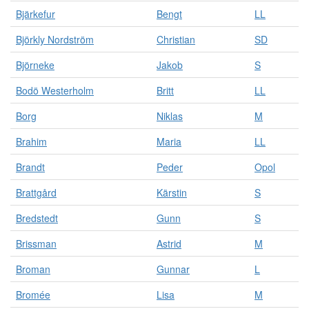
d
Bjärkefur
Bengt
LL
e
l
Björkly Nordström
Christian
SD
a
Björneke
Jakob
S
d
e
Bodö Westerholm
Britt
LL
i
o
Borg
Niklas
M
l
i
Brahim
Maria
LL
k
a
Brandt
Peder
Opol
k
a
Brattgård
Kärstin
S
t
e
Bredstedt
Gunn
S
g
Brissman
Astrid
M
o
r
Broman
Gunnar
L
i
e
Bromée
Lisa
M
r