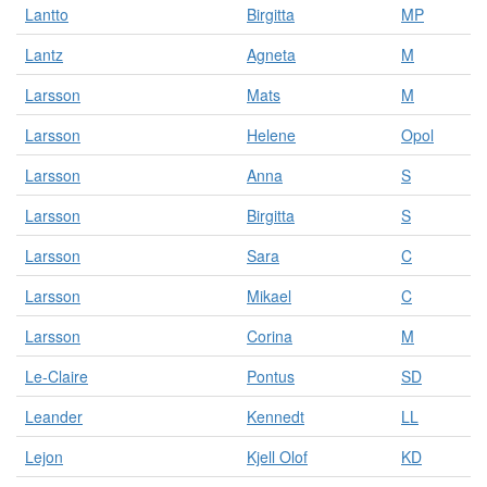
Lantto
Birgitta
MP
Lantz
Agneta
M
Larsson
Mats
M
Larsson
Helene
Opol
Larsson
Anna
S
Larsson
Birgitta
S
Larsson
Sara
C
Larsson
Mikael
C
Larsson
Corina
M
Le-Claire
Pontus
SD
Leander
Kennedt
LL
Lejon
Kjell Olof
KD