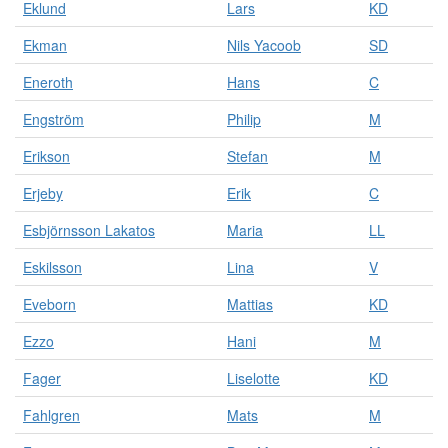
Eklund
Lars
KD
Ekman
Nils Yacoob
SD
Eneroth
Hans
C
Engström
Philip
M
Erikson
Stefan
M
Erjeby
Erik
C
Esbjörnsson Lakatos
Maria
LL
Eskilsson
Lina
V
Eveborn
Mattias
KD
Ezzo
Hani
M
Fager
Liselotte
KD
Fahlgren
Mats
M