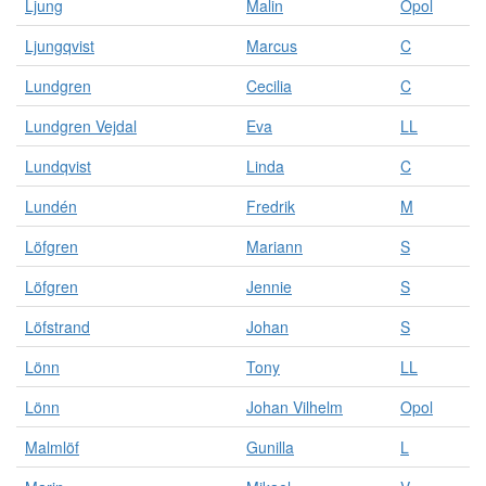
Ljung
Malin
Opol
Ljungqvist
Marcus
C
Lundgren
Cecilia
C
Lundgren Vejdal
Eva
LL
Lundqvist
Linda
C
Lundén
Fredrik
M
Löfgren
Mariann
S
Löfgren
Jennie
S
Löfstrand
Johan
S
Lönn
Tony
LL
Lönn
Johan Vilhelm
Opol
Malmlöf
Gunilla
L