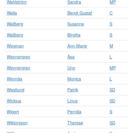
Wahlström
Sandra
MP
Walla
Bengt Gustaf
C
Wallberg
Susanne
S
Wallberg
Birgitta
S
Wegman
Ann-Marie
M
Wennergren
Åsa
L
Wennergren
Uno
MP
Wennås
Monica
L
Westlund
Patrik
SD
Wickius
Linus
SD
Wigert
Pernilla
S
Wiktorsson
Therese
SD