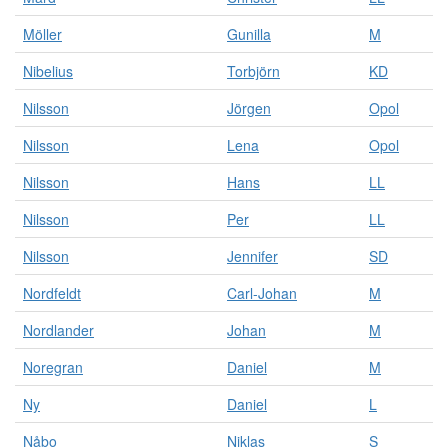
Möller
Gunilla
M
Nibelius
Torbjörn
KD
Nilsson
Jörgen
Opol
Nilsson
Lena
Opol
Nilsson
Hans
LL
Nilsson
Per
LL
Nilsson
Jennifer
SD
Nordfeldt
Carl-Johan
M
Nordlander
Johan
M
Noregran
Daniel
M
Ny
Daniel
L
Nåbo
Niklas
S