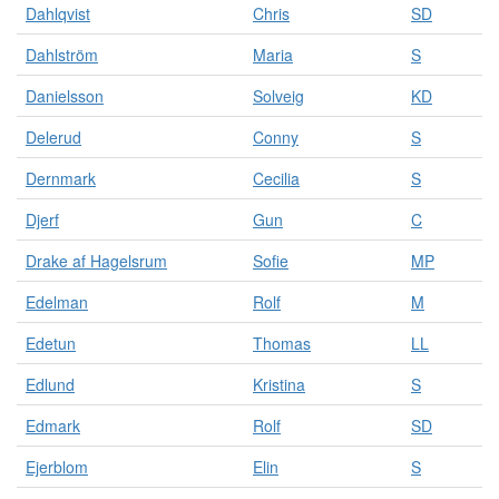
Dahlqvist
Chris
SD
s
o
Dahlström
Maria
S
n
e
Danielsson
Solveig
KD
r
.
Delerud
Conny
S
Dernmark
Cecilia
S
Djerf
Gun
C
Drake af Hagelsrum
Sofie
MP
Edelman
Rolf
M
Edetun
Thomas
LL
Edlund
Kristina
S
Edmark
Rolf
SD
Ejerblom
Elin
S