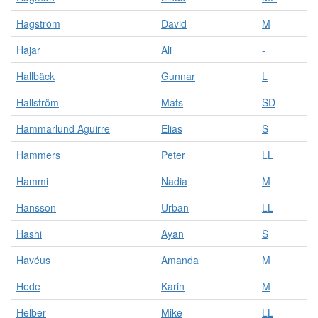
Hagström
David
M
Hajar
Ali
-
Hallbäck
Gunnar
L
Hallström
Mats
SD
Hammarlund Aguirre
Elias
S
Hammers
Peter
LL
Hammi
Nadia
M
Hansson
Urban
LL
Hashi
Ayan
S
Havéus
Amanda
M
Hede
Karin
M
Helber
Mike
LL