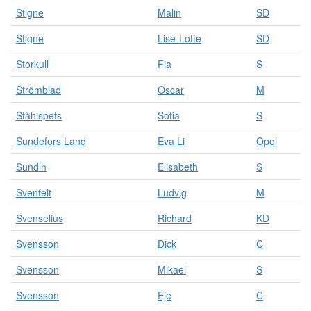
Stigne
Malin
SD
Stigne
Lise-Lotte
SD
Storkull
Fia
S
Strömblad
Oscar
M
Ståhlspets
Sofia
S
Sundefors Land
Eva Li
Opol
Sundin
Elisabeth
S
Svenfelt
Ludvig
M
Svenselius
Richard
KD
Svensson
Dick
C
Svensson
Mikael
S
Svensson
Eje
C