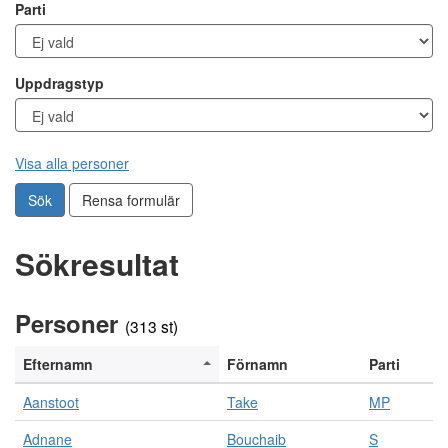
Parti
Uppdragstyp
Visa alla personer
Sök
Rensa formulär
Sökresultat
N
Personer
e
(313 st)
d
a
Efternamn
Förnamn
Parti
n
f
Aanstoot
Take
MP
ö
r
Adnane
Bouchaib
S