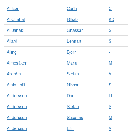
v
Ahlsén
Carin
C
i
s
Al Chahaf
Rihab
KD
a
s
Al-Janabi
Ghassan
S
a
l
Allard
Lennart
S
l
a
Alling
Björn
-
r
e
Almesåker
Maria
M
s
Alström
Stefan
V
u
l
Amin Latif
Nissan
S
t
a
Andersson
Dan
LL
t
f
Andersson
Stefan
S
ö
r
Andersson
Susanne
M
s
ö
Andersson
Elin
V