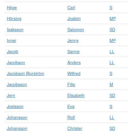
Höge
Carl
S
Hörsing
Joakim
MP
Isaksson
Salomon
SD
Ivner
Jenny
MP
Jacob
Sanne
LL
Jacobson
Anders
LL
Jacobson Bjurström
Wilfred
S
Jacobsson
Filip
M
Jern
Elisabeth
SD
Joelsson
Eva
S
Johansson
Rolf
LL
Johansson
Christer
SD